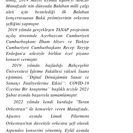
Manafzade’nin dünyada Balaban milli çalgı
aleti için bestelediği ilk Balaban
konçertosunun Bakü prömiyerinin orkestra
şefliğini yapmıştır.
2019 yılında gerçekleşen TANAP projesinin
açılış töreninde Azerbaycan Cumhuriyeti
Cumhurbaşkanı İlham Aliyev ve Türkiye
Cumhuriyeti Cumhurbaşkanı Recep Tayyip
Erdoğan’a ailesiyle birlikte özel piyano
konseri vermiştir.
2019 yılında başladığı Bahçeşehir
Üniversitesi İşletme Fakültesi yüksek lisans
eğitimini, ‘’Dijital Dönüşümün Sanat ve
Sanatçı Faaliyetlerine Etkisi’’: COVID-19
Üzerine Bir Araştırma’’ başlıklı teziyle 2021
Şubat ayında başarıyla tamamlamıştır.
2022 yılında kendi kurduğu ''Turan
Orkestrası'' ile konserler veren Manafzade,
Ağustos ayında Limak Filarmoni
Orkestrası'nın davetiyle orkestra şefi olarak
Aspendos konserini yönetmiş, Eylül ayında