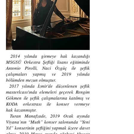
2014 yılında girmeye hak kazandığı
MSGSÜ Orkestra Şefliği lisans eğitiminde
Antonio Pirolli, Naci Özgüç ile şeflik
çalışmaları yapmış ve 2019 yılında
bölümden mezun olmuştur.
2017 yılında İ
zmir'de
düzenlenen şeflik
masterlcass'ında elemeleri geçerek Rengim
Gökmen ile şeflik çalışmalarına katılmış ve
KODA orkestrası ile konser vermeye
hak
kazanmıştır
.
Turan Manafzade, 2019 Ocak ayında
Viyana’nın “Muth” konser salonunda “Yeni
Yıl” konserinin şefliğini yapmak üzere davet
almış, 2019 Mayıs ayında ağabeyi Abuzar