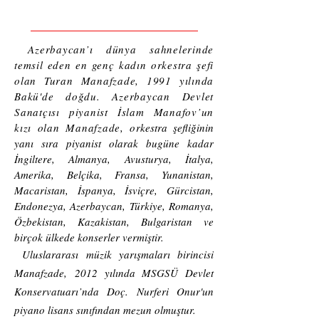
Azerbaycan’ı dünya sahnelerinde
temsil eden en genç kadın orkestra şefi
olan Turan Manafzade, 1991 yılında
Bakü'de doğdu. Azerbaycan Devlet
Sanatçısı piyanist İslam Manafov’un
kızı olan Manafzade, o
rkestra şefliğinin
yanı sıra piyanist olarak bugüne kadar
İngiltere, Almanya, Avusturya, İtalya,
Amerika, Belçika, Fransa, Yunanistan,
Macaristan, İspanya, İsviçre, Gürcistan,
Endonezya, Azerbaycan, Türkiye, Romanya,
Özbekistan, Kazakistan, Bulgaristan ve
birçok ülkede konserler vermiştir.
Uluslararası müzik yarışmaları birincisi
Manafzade,
2012 yılında MSGSÜ Devlet
Konservatuarı’nda Doç. Nurferi Onur'un
piyano lisans sınıfından mezun olmuştur.